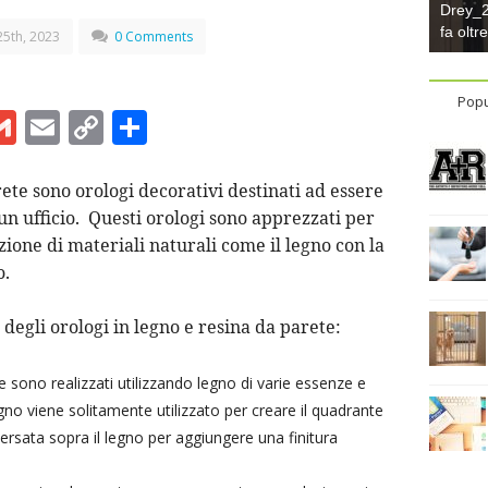
Drey_22
fa oltr
5th, 2023
0 Comments
Popu
G
E
C
C
m
m
o
o
ai
ai
p
n
rete sono orologi decorativi destinati ad essere
 un ufficio. Questi orologi sono apprezzati per
l
l
y
di
zione di materiali naturali come il legno con la
Li
vi
o.
n
di
t
k
degli orologi in legno e resina da parete:
e sono realizzati utilizzando legno di varie essenze e
egno viene solitamente utilizzato per creare il quadrante
versata sopra il legno per aggiungere una finitura