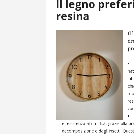
Il legno prefer
resina
Il
or
pr
nat
int
chi
mol
res
cau
e resistenza all’umidità, grazie alla p
decomposizione e dagli insetti. Quest