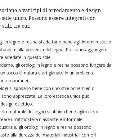
sociano a vari tipi di arredamento e design
ro stile unico. Possono essere integrati con
tili, tra cui:
ogi in legno e resina si adattano bene agli interni rustici o
aturale e alla presenza del legno. Possono aggiungere
 arredate in questo stile.
derno, gli orologi in legno e resina possono fungere da
un tocco di natura e artigianato in un ambiente
 contemporanei.
ologi si sposano bene con uno stile bohemien o
ità sono apprezzate. La loro estetica unica può
 design eclettico.
petto naturale del legno si abbina bene agli interni
creare un’atmosfera rilassante e informale.
dustriale, gli orologi in legno e resina possono
sto alla durezza dei materiali industriali come il