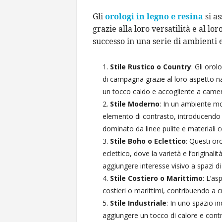
Gli
orologi in legno e resina
si as
grazie alla loro versatilità e al lo
successo in una serie di ambienti e s
Stile Rustico o Country
: Gli orol
di campagna grazie al loro aspetto n
un tocco caldo e accogliente a camere
Stile Moderno
: In un ambiente mo
elemento di contrasto, introducendo 
dominato da linee pulite e materiali
Stile Boho o Eclettico
: Questi or
eclettico, dove la varietà e l’original
aggiungere interesse visivo a spazi di
Stile Costiero o Marittimo
: L’as
costieri o marittimi, contribuendo a 
Stile Industriale
: In uno spazio in
aggiungere un tocco di calore e contra