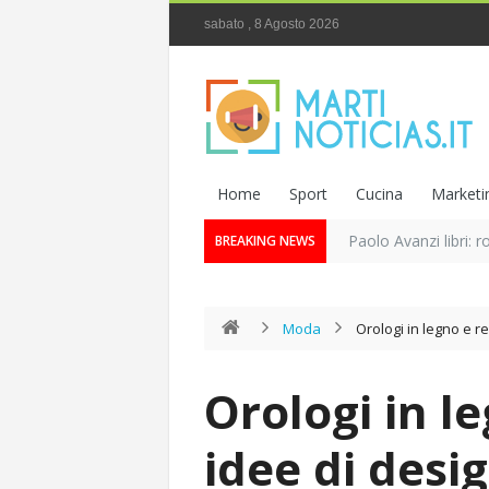
sabato , 8 Agosto 2026
Home
Sport
Cucina
Marketi
Paolo Avanzi libri: r
BREAKING NEWS
Moda
Orologi in legno e r
Orologi in le
idee di desi