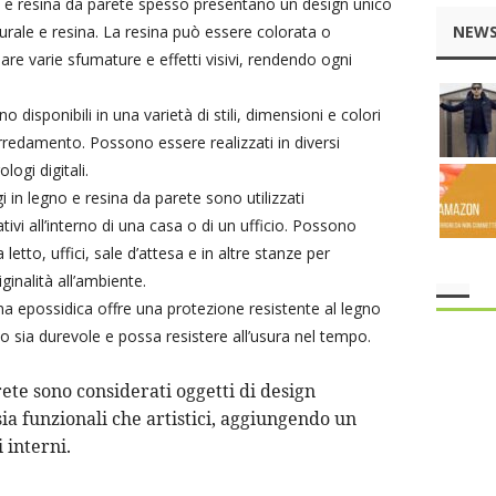
gno e resina da parete spesso presentano un design unico
urale e resina. La resina può essere colorata o
NEWS
are varie sfumature e effetti visivi, rendendo ogni
o disponibili in una varietà di stili, dimensioni e colori
i arredamento. Possono essere realizzati in diversi
ogi digitali.
gi in legno e resina da parete sono utilizzati
vi all’interno di una casa o di un ufficio. Possono
etto, uffici, sale d’attesa e in altre stanze per
inalità all’ambiente.
ina epossidica offre una protezione resistente al legno
o sia durevole e possa resistere all’usura nel tempo.
the rank way
rete sono considerati oggetti di design
a funzionali che artistici, aggiungendo un
 interni.