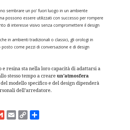
no sembrare un po’ fuori luogo in un ambiente
esina possono essere utilizzati con successo per rompere
to di interesse visivo senza compromettere il design
che in ambienti tradizionali o classici, gli orologi in
ro posto come pezzi di conversazione e di design
o e resina sta nella loro capacità di adattarsi a
 allo stesso tempo a creare
un’atmosfera
a del modello specifico e del design dipenderà
rsonali dell’arredatore.
G
E
C
C
m
m
o
o