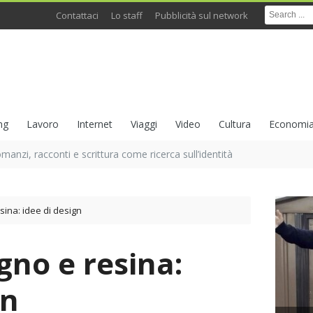
Contattaci
Lo staff
Pubblicità sul network
ng
Lavoro
Internet
Viaggi
Video
Cultura
Economi
omanzi, racconti e scrittura come ricerca sull’identità
esina: idee di design
gno e resina:
gn