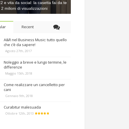
 e vita da social: la casetta fai da te
e 2 milioni di visualizzazioni
lar
Recent
A&R nel Business Music: tutto quello
che c’è da sapere!
Agosto 27th, 2017
Noleggio a breve e lungo termine, le
differenze
Maggio 15th, 2018
Come realizzare un cancelletto per
cani
Gennaio 9th, 2018
Curabitur malesuada
Ottobre 12th, 2013