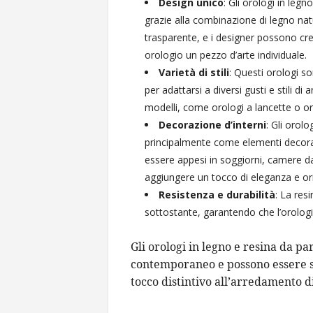
Design unico
: Gli orologi in le
grazie alla combinazione di legno nat
trasparente, e i designer possono cre
orologio un pezzo d’arte individuale.
Varietà di stili
: Questi orologi son
per adattarsi a diversi gusti e stili d
modelli, come orologi a lancette o orol
Decorazione d’interni
: Gli orolo
principalmente come elementi decorati
essere appesi in soggiorni, camere da l
aggiungere un tocco di eleganza e orig
Resistenza e durabilità
: La res
sottostante, garantendo che l’orologi
Gli orologi in legno e resina da pa
contemporaneo e possono essere si
tocco distintivo all’arredamento di