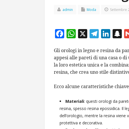
admin
Moda
Settembre 2
F
W
X
T
Li
S
ac
h
el
n
n
e
at
e
k
a
Gli orologi in legno e resina da pa
appesi alle pareti di una casa o di
b
s
gr
e
p
la loro estetica unica e la combina
o
A
a
dI
c
resina, che crea uno stile distintiv
o
p
m
n
h
k
p
a
Ecco alcune caratteristiche chiave 
Materiali
: questi orologi da paret
resina, spesso resina epossidica. Il l
dell’orologio, mentre la resina viene 
protettiva e decorativa.