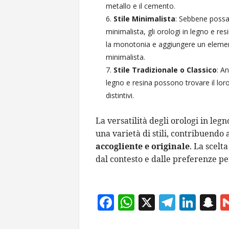
metallo e il cemento.
Stile Minimalista
: Sebbene possa
minimalista, gli orologi in legno e r
la monotonia e aggiungere un elemen
minimalista.
Stile Tradizionale o Classico
: An
legno e resina possono trovare il lo
distintivi.
La versatilità degli orologi in legn
una varietà di stili, contribuendo
accogliente e originale
. La scelt
dal contesto e dalle preferenze pe
F
W
X
T
Li
S
ac
h
el
n
n