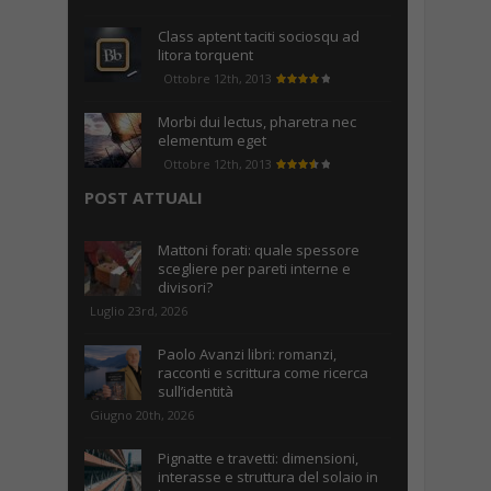
Class aptent taciti sociosqu ad
litora torquent
Ottobre 12th, 2013
Morbi dui lectus, pharetra nec
elementum eget
Ottobre 12th, 2013
POST ATTUALI
Mattoni forati: quale spessore
scegliere per pareti interne e
divisori?
Luglio 23rd, 2026
Paolo Avanzi libri: romanzi,
racconti e scrittura come ricerca
sull’identità
Giugno 20th, 2026
Pignatte e travetti: dimensioni,
interasse e struttura del solaio in