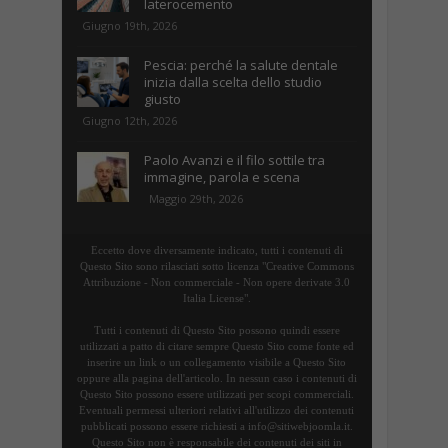
laterocemento
Giugno 19th, 2026
Pescia: perché la salute dentale
inizia dalla scelta dello studio
giusto
Giugno 12th, 2026
Paolo Avanzi e il filo sottile tra
immagine, parola e scena
Maggio 29th, 2026
Eccetto dove diversamente indicato, tutti i contenuti di
Questo Sito sono rilasciati sotto licenza "Creative Commons
Attribuzione - Non commerciale - Non opere derivate 3.0
Italia License".
Tutti i contenuti di Questo Sito possono quindi essere
utilizzati a patto di citare sempre Questo Sito come fonte ed
inserire un link o un collegamento visibile a Questo Sito
oppure alla pagina dell'articolo. In nessun caso i contenuti di
Questo Sito possono essere utilizzati per scopi commerciali.
Eventuali permessi ulteriori relativi all'utilizzo dei contenuti
pubblicati possono essere richiesti a info@sitiwebjoomla.it.
Questo Sito non è responsabile dei contenuti dei siti in