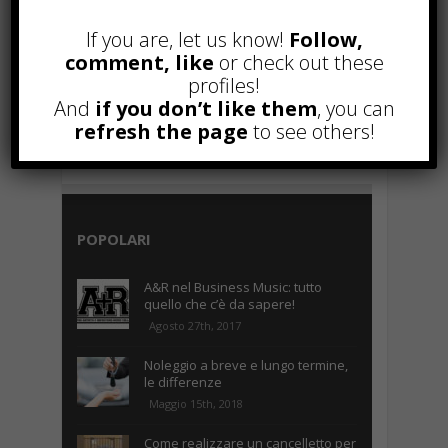
If you are, let us know!
Follow,
comment, like
or check out these
profiles!
And
if you don’t like them
, you can
refresh the page
to see others!
POPOLARI
A&R nel Business Music: tutto
quello che c’è da sapere!
Agosto 27th, 2017
Noleggio a breve e lungo termine,
le differenze
Maggio 15th, 2018
Come realizzare un cancelletto per