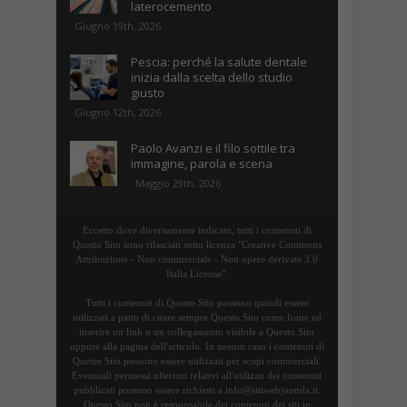
laterocemento
Giugno 19th, 2026
Pescia: perché la salute dentale
inizia dalla scelta dello studio
giusto
Giugno 12th, 2026
Paolo Avanzi e il filo sottile tra
immagine, parola e scena
Maggio 29th, 2026
Eccetto dove diversamente indicato, tutti i contenuti di
Questo Sito sono rilasciati sotto licenza "Creative Commons
Attribuzione - Non commerciale - Non opere derivate 3.0
Italia License".
Tutti i contenuti di Questo Sito possono quindi essere
utilizzati a patto di citare sempre Questo Sito come fonte ed
inserire un link o un collegamento visibile a Questo Sito
oppure alla pagina dell'articolo. In nessun caso i contenuti di
Questo Sito possono essere utilizzati per scopi commerciali.
Eventuali permessi ulteriori relativi all'utilizzo dei contenuti
pubblicati possono essere richiesti a info@sitiwebjoomla.it.
Questo Sito non è responsabile dei contenuti dei siti in