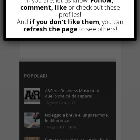
If you are, let us know!
Follow,
comment, like
or check out these
profiles!
And
if you don’t like them
, you can
refresh the page
to see others!
POPOLARI
A&R nel Business Music: tutto
quello che c’è da sapere!
Agosto 27th, 2017
Noleggio a breve e lungo termine,
le differenze
Maggio 15th, 2018
Come realizzare un cancelletto per