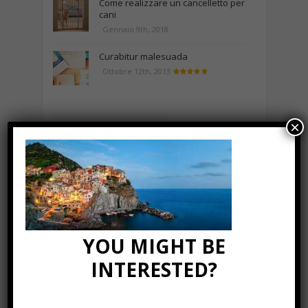
Come realizzare un cancelletto per
cani
Gennaio 9th, 2018
Curabitur malesuada
Ottobre 12th, 2013
×
NEWS IN UNA FOTO
YOU MIGHT BE
INTERESTED?