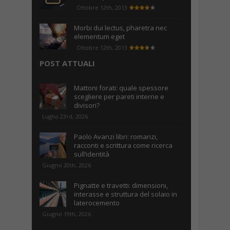
Ottobre 12th, 2013
Morbi dui lectus, pharetra nec
elementum eget
Ottobre 12th, 2013
POST ATTUALI
Mattoni forati: quale spessore
scegliere per pareti interne e
divisori?
Luglio 23rd, 2026
Paolo Avanzi libri: romanzi,
racconti e scrittura come ricerca
sull’identità
Giugno 20th, 2026
Pignatte e travetti: dimensioni,
interasse e struttura del solaio in
laterocemento
Giugno 19th, 2026