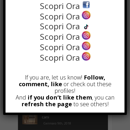
Scopri Ora
Scopri Ora
Scopri Ora
the rank way
Scopri Ora
Scopri Ora
POPOLARI
Scopri Ora
A&R nel Business Music: tutto
quello che c’è da sapere!
If you are, let us know!
Follow,
Agosto 27th, 2017
comment, like
or check out these
Noleggio a breve e lungo termine,
profiles!
le differenze
And
if you don’t like them
, you can
Maggio 15th, 2018
refresh the page
to see others!
Come realizzare un cancelletto per
cani
Gennaio 9th, 2018