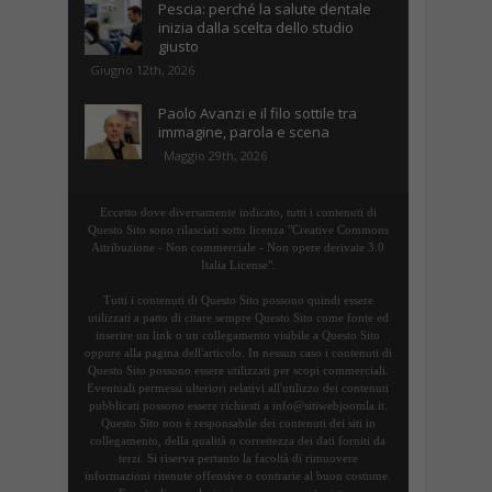
Pescia: perché la salute dentale
inizia dalla scelta dello studio
giusto
Giugno 12th, 2026
Paolo Avanzi e il filo sottile tra
immagine, parola e scena
Maggio 29th, 2026
Eccetto dove diversamente indicato, tutti i contenuti di
Questo Sito sono rilasciati sotto licenza "Creative Commons
Attribuzione - Non commerciale - Non opere derivate 3.0
Italia License".
Tutti i contenuti di Questo Sito possono quindi essere
utilizzati a patto di citare sempre Questo Sito come fonte ed
inserire un link o un collegamento visibile a Questo Sito
oppure alla pagina dell'articolo. In nessun caso i contenuti di
Questo Sito possono essere utilizzati per scopi commerciali.
Eventuali permessi ulteriori relativi all'utilizzo dei contenuti
pubblicati possono essere richiesti a info@sitiwebjoomla.it.
Questo Sito non è responsabile dei contenuti dei siti in
collegamento, della qualità o correttezza dei dati forniti da
terzi. Si riserva pertanto la facoltà di rimuovere
informazioni ritenute offensive o contrarie al buon costume.