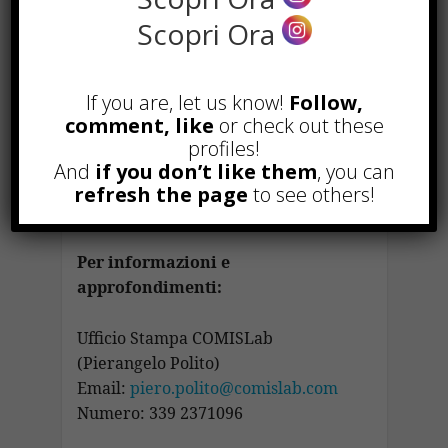
tante altre tappe, durante la quale
Scopri Ora
fermarsi a riflettere su quanto fatto
negli anni e su quali nuovi obiettivi
raggiungere, con delle novità in
If you are, let us know!
Follow,
programma da sviluppare e alcune
comment, like
or check out these
in arrivo già a breve.
profiles!
And
if you don’t like them
, you can
refresh the page
to see others!
Per informazioni e
approfondimenti:
Ufficio Stampa COMISLab
(Pierangelo Polito)
Email:
piero.polito@comislab.com
Numero: 339 2371096