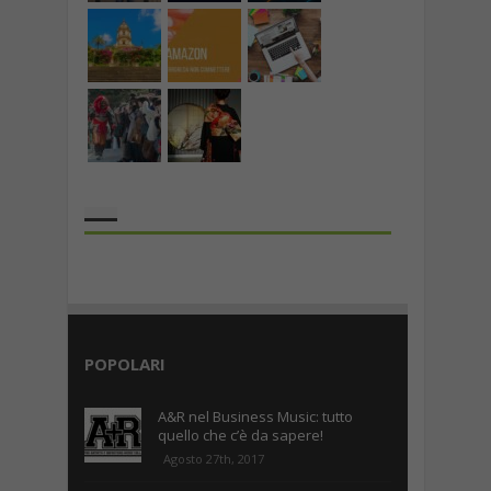
the rank way
POPOLARI
A&R nel Business Music: tutto
quello che c’è da sapere!
Agosto 27th, 2017