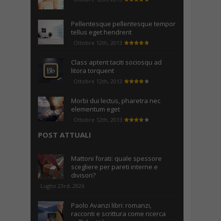
Pellentesque pellentesque tempor
tellus eget hendrerit
Ottobre 12th, 2013
Class aptent taciti sociosqu ad
litora torquent
Ottobre 12th, 2013
Morbi dui lectus, pharetra nec
elementum eget
Ottobre 12th, 2013
POST ATTUALI
Mattoni forati: quale spessore
scegliere per pareti interne e
divisori?
Luglio 23rd, 2026
Paolo Avanzi libri: romanzi,
racconti e scrittura come ricerca