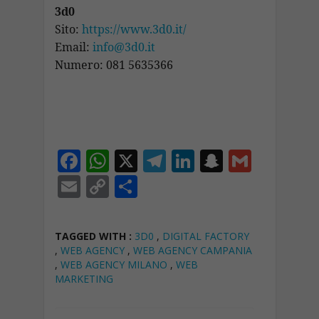
3d0
Sito:
https://www.3d0.it/
Email:
info@3d0.it
Numero: 081 5635366
F
W
X
T
Li
S
G
ac
h
el
n
n
m
E
C
C
e
at
e
k
a
ai
m
o
o
b
s
gr
e
p
l
ai
p
n
TAGGED WITH :
3D0
,
DIGITAL FACTORY
o
A
a
dI
c
l
y
di
,
WEB AGENCY
,
WEB AGENCY CAMPANIA
,
WEB AGENCY MILANO
,
WEB
o
p
m
n
h
Li
vi
MARKETING
k
p
at
n
di