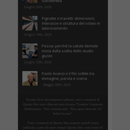
sull’identità
Giugno 20th, 2026
Pignatte e travetti: dimensioni,
interasse e struttura del solaio in
laterocemento
Giugno 19th, 2026
Pescia: perché la salute dentale
inizia dalla scelta dello studio
giusto
Giugno 12th, 2026
Paolo Avanzi e il filo sottile tra
immagine, parola e scena
Maggio 29th, 2026
Eccetto dove diversamente indicato, tutti i contenuti di
Questo Sito sono rilasciati sotto licenza "Creative Commons
Attribuzione - Non commerciale - Non opere derivate 3.0
Italia License".
Tutti i contenuti di Questo Sito possono quindi essere
utilizzati a patto di citare sempre Questo Sito come fonte ed