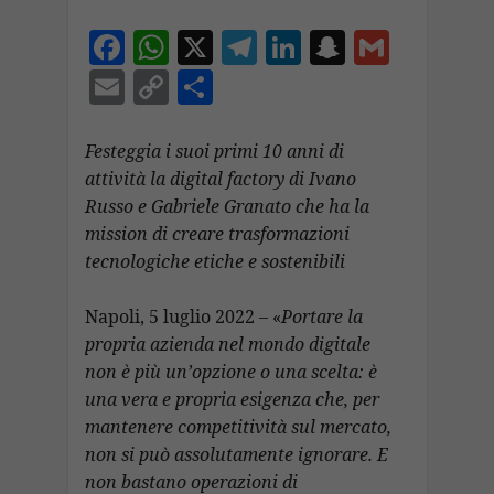
F
W
X
T
Li
S
G
ac
h
el
n
n
m
E
C
C
e
at
e
k
a
ai
m
o
o
b
s
gr
e
p
l
ai
p
n
Festeggia i suoi primi 10 anni di
o
A
a
dI
c
attività la digital factory di Ivano
l
y
di
Russo e Gabriele Granato che ha la
o
p
m
n
h
Li
vi
mission di creare trasformazioni
k
p
at
n
di
tecnologiche etiche e sostenibili
k
Napoli, 5 luglio 2022 – «
Portare la
propria azienda nel mondo digitale
non è più un’opzione o una scelta: è
una vera e propria esigenza che, per
mantenere competitività sul mercato,
non si può assolutamente ignorare. E
non bastano operazioni di