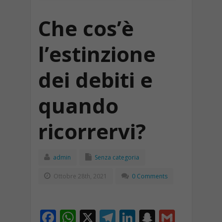
Che cos’è
l’estinzione
dei debiti e
quando
ricorrervi?
admin
Senza categoria
Ottobre 28th, 2021
0 Comments
F
W
X
T
Li
S
G