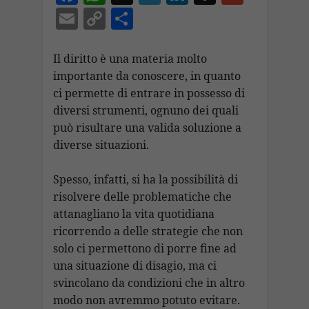
ac
h
el
n
n
m
E
C
C
e
at
e
k
a
ai
m
o
o
b
s
gr
e
p
l
ai
p
n
Il diritto è una materia molto
o
A
a
dI
c
importante da conoscere, in quanto
l
y
di
ci permette di entrare in possesso di
o
p
m
n
h
Li
vi
diversi strumenti, ognuno dei quali
k
p
at
n
di
può risultare una valida soluzione a
k
diverse situazioni.
Spesso, infatti, si ha la possibilità di
risolvere delle problematiche che
attanagliano la vita quotidiana
ricorrendo a delle strategie che non
solo ci permettono di porre fine ad
una situazione di disagio, ma ci
svincolano da condizioni che in altro
modo non avremmo potuto evitare.