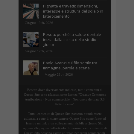
Pignatte e travetti: dimensioni,
interasse e struttura del solaio in
laterocemento
Giugno 19th, 2026
Pescia: perché la salute dentale
inizia dalla scelta dello studio
giusto
Giugno 12th, 2026
Paolo Avanzi e il filo sottile tra
immagine, parola e scena
Maggio 29th, 2026
Eccetto dove diversamente indicato, tutti i contenuti di
Questo Sito sono rilasciati sotto licenza "Creative Commons
Attribuzione - Non commerciale - Non opere derivate 3.0
Italia License".
Tutti i contenuti di Questo Sito possono quindi essere
utilizzati a patto di citare sempre Questo Sito come fonte ed
inserire un link o un collegamento visibile a Questo Sito
oppure alla pagina dell'articolo. In nessun caso i contenuti di
Questo Sito possono essere utilizzati per scopi commerciali.