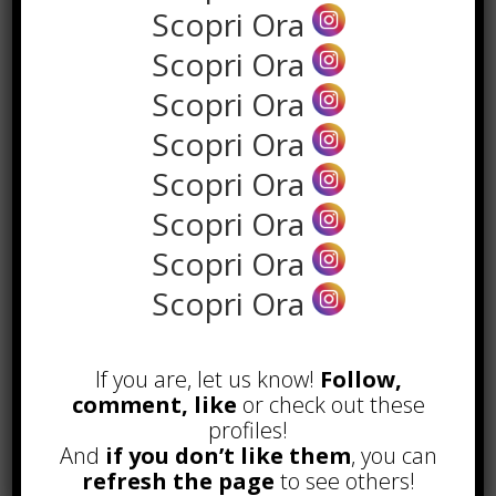
non venissero rispettate, farebbero
Scopri Ora
decadere questo nuovo
Scopri Ora
compromesso.
Scopri Ora
A questo punto il debitore sarà
Scopri Ora
obbligato a
restituire l’intera
somma dovuta senza alcun tipo di
Scopri Ora
sconto
o trattamento di riservo.
Scopri Ora
Scopri Ora
F
W
X
T
Li
S
G
Scopri Ora
ac
h
el
n
n
m
E
C
C
e
at
e
k
a
ai
m
o
o
If you are, let us know!
Follow,
b
s
gr
e
p
l
ai
p
n
comment, like
or check out these
TAGGED WITH :
ESTINZIONE DEBITO
o
A
a
dI
c
l
y
di
profiles!
And
if you don’t like them
, you can
o
p
m
n
h
Li
vi
refresh the page
to see others!