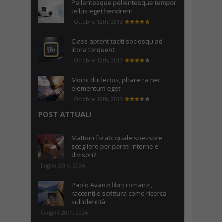
Pellentesque pellentesque tempor
tellus eget hendrerit
Ottobre 12th, 2013
Class aptent taciti sociosqu ad
litora torquent
Ottobre 12th, 2013
Morbi dui lectus, pharetra nec
elementum eget
Ottobre 12th, 2013
POST ATTUALI
Mattoni forati: quale spessore
scegliere per pareti interne e
divisori?
Luglio 23rd, 2026
Paolo Avanzi libri: romanzi,
racconti e scrittura come ricerca
sull’identità
Giugno 20th, 2026