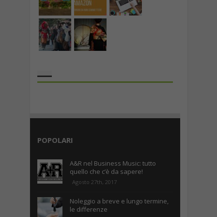
the rank way
POPOLARI
A&R nel Business Music: tutto
quello che c’è da sapere!
Agosto 27th, 2017
Noleggio a breve e lungo termine,
le differenze