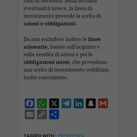
caso di necessità. Nella seconda
eventualità invece, la linea di
investimento prevede la scelta di
azioni e obbligazioni.
Da non escludere inoltre le
linee
azionarie,
basate sull’acquisto e
sulla vendita di azioni e poi le
obbligazioni
miste
, che prevedono
una scelta di investimento redditizio
molto conveniente.
F
W
X
T
Li
S
G
ac
h
el
n
n
m
E
C
C
e
at
e
k
a
ai
m
o
o
b
s
gr
e
p
l
ai
p
n
TAGGED WITH :
PREVIDENZA