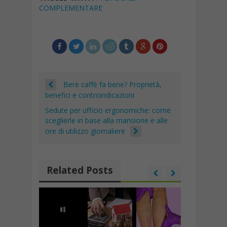
o
A
a
dI
c
l
y
di
COMPLEMENTARE
o
p
m
n
h
Li
vi
k
p
at
n
di
k
Bere caffè fa bene? Proprietà,
benefici e controindicazioni
Sedute per ufficio ergonomiche: come
sceglierle in base alla mansione e alle
ore di utilizzo giornaliere
Related Posts