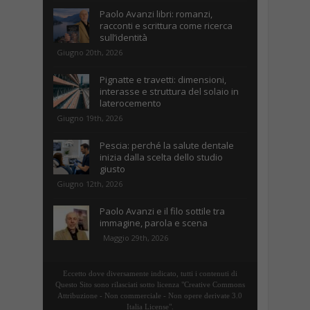
Paolo Avanzi libri: romanzi,
racconti e scrittura come ricerca
sull’identità
Giugno 20th, 2026
Pignatte e travetti: dimensioni,
interasse e struttura del solaio in
laterocemento
Giugno 19th, 2026
Pescia: perché la salute dentale
inizia dalla scelta dello studio
giusto
Giugno 12th, 2026
Paolo Avanzi e il filo sottile tra
immagine, parola e scena
Maggio 29th, 2026
Eccetto dove diversamente indicato, tutti i contenuti di
Questo Sito sono rilasciati sotto licenza "Creative Commons
Attribuzione - Non commerciale - Non opere derivate 3.0
Italia License".