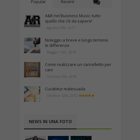
Popular
Recent
A&R nel Business Music: tutto
quello che c’è da sapere!
Agosto 27th, 2017
Noleggio a breve e lungo termine,
le differenze
Maggio 15th, 2018
Come realizzare un cancelletto per
cani
Gennaio 9th, 2018
Curabitur malesuada
Ottobre 12th, 2013
NEWS IN UNA FOTO