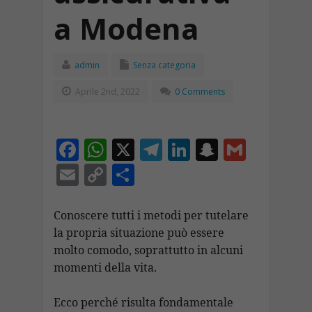
a Modena
admin
Senza categoria
Aprile 2nd, 2022
0 Comments
F
W
X
T
Li
S
G
ac
h
el
n
n
m
E
C
C
e
at
e
k
a
ai
m
o
o
b
s
gr
e
p
l
ai
p
n
Conoscere tutti i metodi per tutelare
o
A
a
dI
c
la propria situazione può essere
l
y
di
molto comodo, soprattutto in alcuni
o
p
m
n
h
Li
vi
momenti della vita.
k
p
at
n
di
k
Ecco perché risulta fondamentale